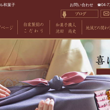
ナル和菓子
お問い合わせ ☎︎04-71