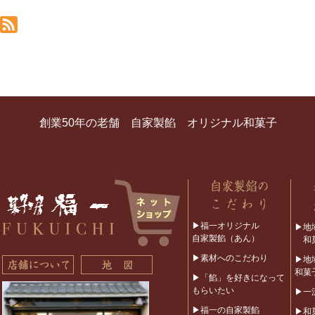
創業50年の老舗 自家製餡 オリジナル和菓子
▶福一オリジナル
▶地
自家製餡（あん）
和菓
▶素材へのこだわり
▶地
和菓
▶「餡」を好きになって
もらいたい
▶一
▶福一の自家製餡
▶和