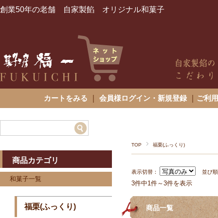
創業50年の老舗 自家製餡 オリジナル和菓子
カートをみる
｜
会員様ログイン・新規登録
｜
ご利
TOP
福栗(ふっくり)
商品カテゴリ
表示切替：
並び
和菓子一覧
3件中1件～3件を表示
福栗(ふっくり)
商品一覧