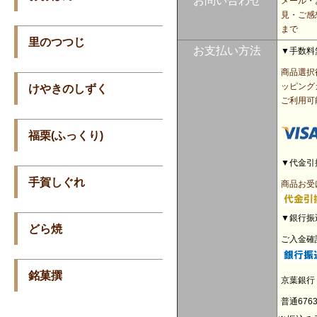
お問い合わせ
メール・
見・ご感
まで
里のつつじ
お支払い方法
▼手数料
商品選択
ッピング
けやきのしずく
ご利用可
福栗(ふっくり)
▼代金引
手賀しぐれ
商品お受
▼
銀行振
どら焼
ご入金確
銘菓撰
京葉銀行
普通676