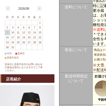
※振込み
特に記
送料について
2026/08
要冷蔵 
は、お
日
月
火
水
木
金
土
ショッ
1
梱包発送
2
3
4
5
6
7
8
※送料
9
10
11
12
13
14
15
＊でき
16
17
18
19
20
21
22
全性を
23
24
25
26
27
28
29
います
30
31
発送について
商品はク
■
■
今日
定休日
発送状況
■
店長不在日
お届け先
定休日と店長不在日のお問い合わせ
※大雪
の返信は翌日になりますのでご了承
※配送
ください。
配送時間指定
店長紹介
について