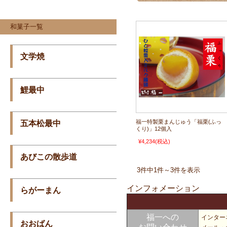
和菓子一覧
文学焼
鯉最中
福一特製栗まんじゅう「福栗(ふっ
五本松最中
くり)」12個入
¥4,234
(税込)
あびこの散歩道
3件中1件～3件を表示
インフォメーション
らがーまん
福一への
インター
おおばん