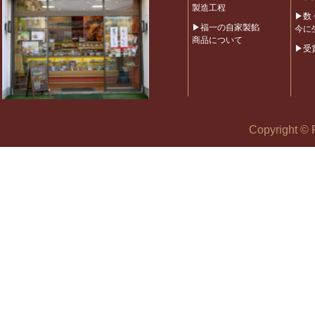
製造工程
▶数
▶福一の自家製餡
今に
商品について
▶受
Copyright © 